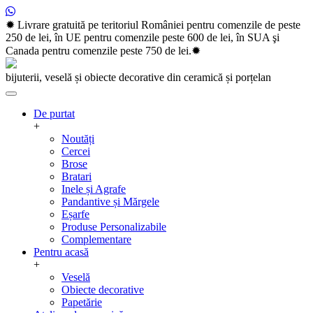
Skip
✹ Livrare gratuită pe teritoriul României pentru comenzile de peste
to
250 de lei, în UE pentru comenzile peste 600 de lei, în SUA şi
content
Canada pentru comenzile peste 750 de lei.✹
bijuterii, veselă și obiecte decorative din ceramică și porțelan
De purtat
+
Noutăți
Cercei
Brose
Bratari
Inele și Agrafe
Pandantive și Mărgele
Eșarfe
Produse Personalizabile
Complementare
Pentru acasă
+
Veselă
Obiecte decorative
Papetărie