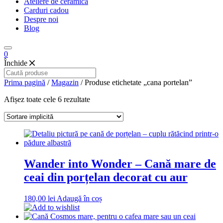
Ateliere de ceramică
Carduri cadou
Despre noi
Blog
0
Închide
Prima pagină
/
Magazin
/ Produse etichetate „cana portelan”
Afișez toate cele 6 rezultate
Wander into Wonder – Cană mare de
ceai din porțelan decorat cu aur
180,00
lei
Adaugă în coș
Add to wishlist