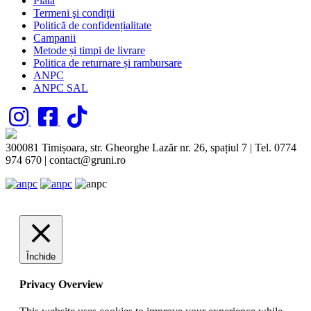
Plată
Termeni şi condiţii
Politică de confidențialitate
Campanii
Metode și timpi de livrare
Politica de returnare și rambursare
ANPC
ANPC SAL
300081 Timișoara, str. Gheorghe Lazăr nr. 26, spațiul 7 | Tel. 0774
974 670 | contact@gruni.ro
Închide
Privacy Overview