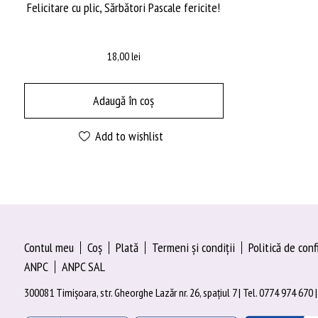
Felicitare cu plic, Sărbători Pascale fericite!
18,00
lei
Adaugă în coș
Add to wishlist
Contul meu
Coș
Plată
Termeni şi condiţii
Politică de conf
ANPC
ANPC SAL
300081 Timișoara, str. Gheorghe Lazăr nr. 26, spațiul 7 | Tel. 0774 974 670