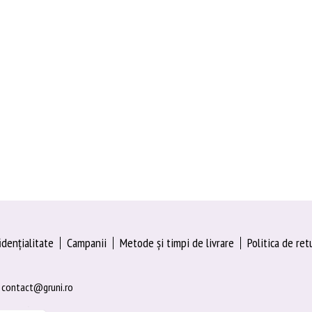
idențialitate
Campanii
Metode și timpi de livrare
Politica de ret
 | contact@gruni.ro