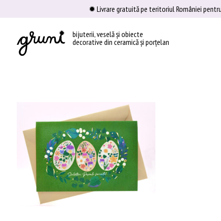
Skip
✹ Livrare gratuită pe teritoriul României pentr
to
content
bijuterii, veselă și obiecte
decorative din ceramică și porțelan