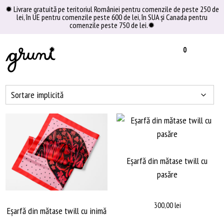
Skip
✹ Livrare gratuită pe teritoriul României pentru comenzile de peste 250 de
lei, în UE pentru comenzile peste 600 de lei, în SUA şi Canada pentru
to
comenzile peste 750 de lei.✹
content
0
Eșarfă din mătase twill cu
pasăre
300,00
lei
Eșarfă din mătase twill cu inimă