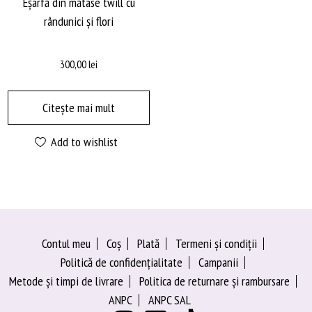
Eșarfă din mătase twill cu
rândunici și flori
300,00
lei
Citește mai mult
Add to wishlist
Contul meu
Coș
Plată
Termeni şi condiţii
Politică de confidențialitate
Campanii
Metode și timpi de livrare
Politica de returnare și rambursare
ANPC
ANPC SAL