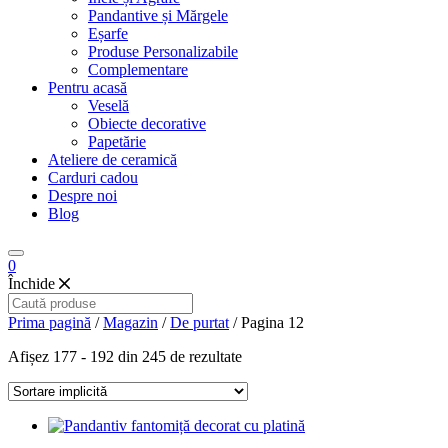
Pandantive și Mărgele
Eșarfe
Produse Personalizabile
Complementare
Pentru acasă
Veselă
Obiecte decorative
Papetărie
Ateliere de ceramică
Carduri cadou
Despre noi
Blog
0
Închide
Prima pagină
/
Magazin
/
De purtat
/ Pagina 12
Afișez 177 - 192 din 245 de rezultate