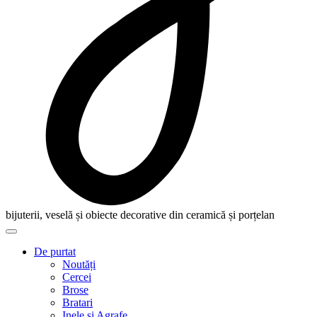
bijuterii, veselă și obiecte decorative din ceramică și porțelan
De purtat
Noutăți
Cercei
Brose
Bratari
Inele și Agrafe