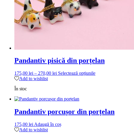
Pandantiv pisică din porțelan
Interval
Acest
175,00
lei
–
270,00
lei
Selectează opțiunile
de
produs
Add to wishlist
prețuri:
are
În stoc
175,00 lei
mai
până
multe
la
variații.
270,00 lei
Opțiunile
Pandantiv porcușor din porțelan
pot
fi
alese
175,00
lei
Adaugă în coș
în
Add to wishlist
pagina