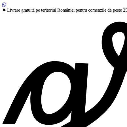
Skip
✹ Livrare gratuită pe teritoriul României pentru comenzile de peste 2
to
content