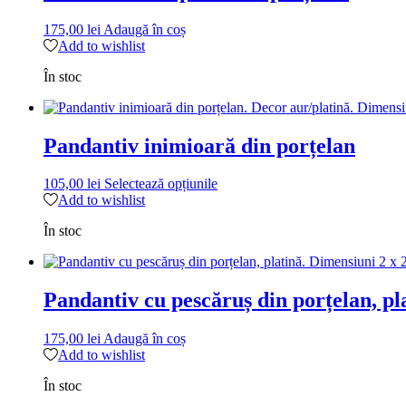
175,00
lei
Adaugă în coș
Add to wishlist
În stoc
Pandantiv inimioară din porțelan
Acest
105,00
lei
Selectează opțiunile
produs
Add to wishlist
are
În stoc
mai
multe
variații.
Opțiunile
Pandantiv cu pescăruș din porțelan, pl
pot
fi
alese
175,00
lei
Adaugă în coș
în
Add to wishlist
pagina
produsului.
În stoc