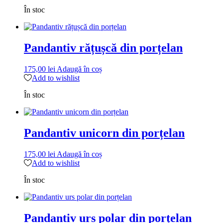
produsului.
În stoc
Pandantiv rățușcă din porțelan
175,00
lei
Adaugă în coș
Add to wishlist
În stoc
Pandantiv unicorn din porțelan
175,00
lei
Adaugă în coș
Add to wishlist
În stoc
Pandantiv urs polar din porțelan