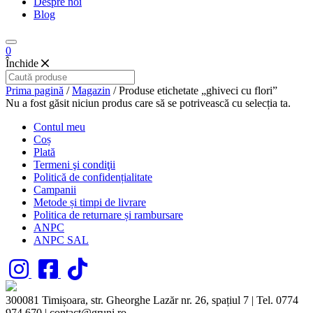
Despre noi
Blog
0
Închide
Prima pagină
/
Magazin
/ Produse etichetate „ghiveci cu flori”
Nu a fost găsit niciun produs care să se potrivească cu selecția ta.
Contul meu
Coș
Plată
Termeni şi condiţii
Politică de confidențialitate
Campanii
Metode și timpi de livrare
Politica de returnare și rambursare
ANPC
ANPC SAL
300081 Timișoara, str. Gheorghe Lazăr nr. 26, spațiul 7 | Tel. 0774
974 670 | contact@gruni.ro