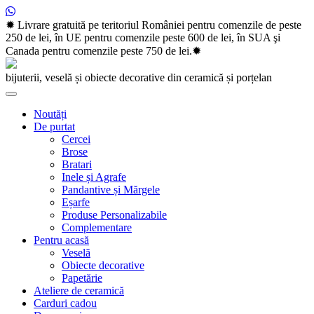
Skip
✹ Livrare gratuită pe teritoriul României pentru comenzile de peste
to
250 de lei, în UE pentru comenzile peste 600 de lei, în SUA şi
content
Canada pentru comenzile peste 750 de lei.✹
bijuterii, veselă și obiecte decorative din ceramică și porțelan
Noutăți
De purtat
Cercei
Brose
Bratari
Inele și Agrafe
Pandantive și Mărgele
Eșarfe
Produse Personalizabile
Complementare
Pentru acasă
Veselă
Obiecte decorative
Papetărie
Ateliere de ceramică
Carduri cadou