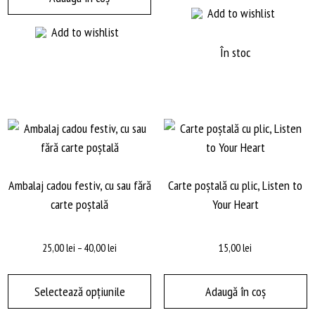
Add to wishlist
Add to wishlist
În stoc
Ambalaj cadou festiv, cu sau fără
Carte poștală cu plic, Listen to
carte poștală
Your Heart
Interval
25,00
lei
–
40,00
lei
15,00
lei
de
Acest
prețuri:
produs
Selectează opțiunile
Adaugă în coș
25,00 lei
are
până