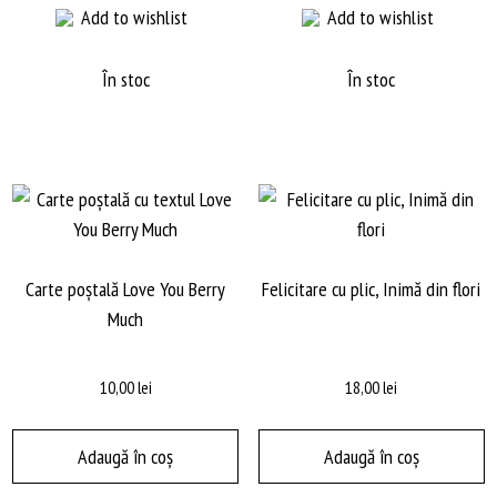
Add to wishlist
Add to wishlist
mai
la
40,00 lei
multe
variații.
În stoc
În stoc
Opțiunile
pot
fi
alese
în
pagina
produsului.
Carte poștală Love You Berry
Felicitare cu plic, Inimă din flori
Much
10,00
lei
18,00
lei
Adaugă în coș
Adaugă în coș