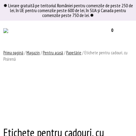
Skip
✹ Livrare gratuită pe teritoriul României pentru comenzile de peste 250 de
lei, în UE pentru comenzile peste 600 de lei, în SUA şi Canada pentru
to
comenzile peste 750 de lei.✹
content
0
Prima pagină
/
Magazin
/
Pentru acasă
/
Papetărie
/ Etichete pentru cadouri, cu
Pisirenă
Etichete pentru cadouri, cu