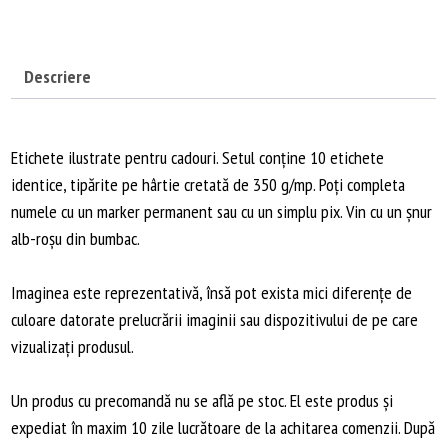
cu
Pisirenă
Descriere
Etichete ilustrate pentru cadouri. Setul conține 10 etichete
identice, tipărite pe hârtie cretată de 350 g/mp. Poți completa
numele cu un marker permanent sau cu un simplu pix. Vin cu un șnur
alb-roșu din bumbac.
Imaginea este reprezentativă, însă pot exista mici diferențe de
culoare datorate prelucrării imaginii sau dispozitivului de pe care
vizualizați produsul.
Un produs cu precomandă nu se află pe stoc. El este produs și
expediat în maxim 10 zile lucrătoare de la achitarea comenzii. După