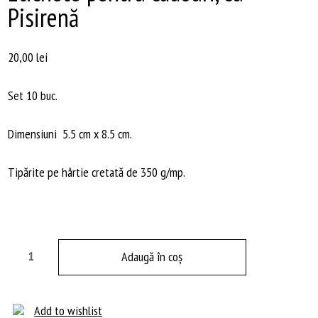
Pisirenă
20,00
lei
Set 10 buc.
Dimensiuni 5.5 cm x 8.5 cm.
Tipărite pe hârtie cretată de 350 g/mp.
Cantitate
Adaugă în coș
Etichete
pentru
cadouri,
Add to wishlist