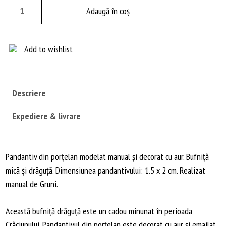
Cantitate
Adaugă în coș
Pandantiv
bufniță
albă
Add to wishlist
din
porțelan
Descriere
Expediere & livrare
Pandantiv din porțelan modelat manual și decorat cu aur. Bufniță
mică și drăguță. Dimensiunea pandantivului: 1.5 x 2 cm. Realizat
manual de Gruni.
Această bufniță drăguță este un cadou minunat în perioada
Crăciunului. Pandantivul din porțelan este decorat cu aur și emailat