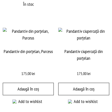
O
În stoc
p
fi
a
în
p
pr
Pandantiv din porțelan, Purceus
Pandantiv ciupercuță din
porțelan
175,00
lei
175,00
lei
Adaugă în coș
Adaugă în coș
Add to wishlist
Add to wishlist