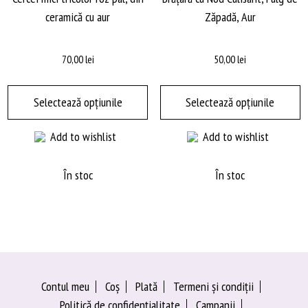
ceramică cu aur
Zăpadă, Aur
70,00
lei
50,00
lei
Acest
A
produs
p
Selectează opțiunile
Selectează opțiunile
are
a
Add to wishlist
Add to wishlist
mai
m
multe
m
variații.
va
În stoc
În stoc
Opțiunile
O
pot
p
fi
fi
alese
a
în
în
pagina
p
Contul meu
Coș
Plată
Termeni şi condiţii
produsului.
pr
Politică de confidențialitate
Campanii