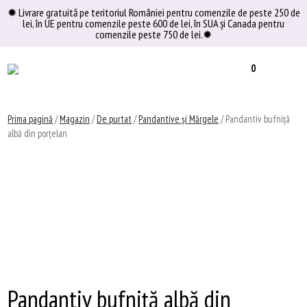
Skip
✹ Livrare gratuită pe teritoriul României pentru comenzile de peste 250 de
lei, în UE pentru comenzile peste 600 de lei, în SUA şi Canada pentru
to
comenzile peste 750 de lei.✹
content
0
Prima pagină
/
Magazin
/
De purtat
/
Pandantive și Mărgele
/ Pandantiv bufniță
albă din porțelan
Pandantiv bufniță albă din