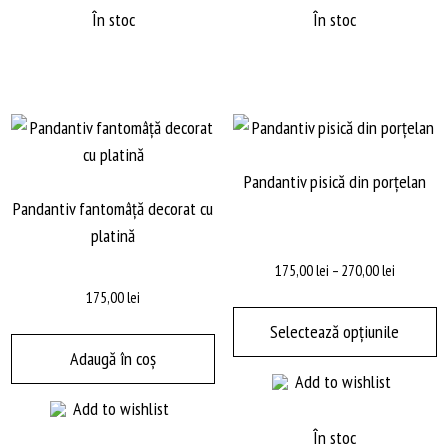
În stoc
În stoc
Pandantiv pisică din porțelan
Pandantiv fantomâță decorat cu
platină
Interval
175,00
lei
–
270,00
lei
de
175,00
lei
A
prețuri:
p
Selectează opțiunile
175,00 lei
a
Adaugă în coș
până
Add to wishlist
m
la
270,00 lei
Add to wishlist
m
va
În stoc