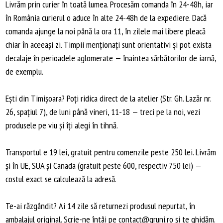
Livrăm prin curier în toată lumea. Procesăm comanda în 24-48h, iar
în România curierul o aduce în alte 24-48h de la expediere. Dacă
comanda ajunge la noi până la ora 11, în zilele mai libere pleacă
chiar în aceeași zi. Timpii menționați sunt orientativi și pot exista
decalaje în perioadele aglomerate — înaintea sărbătorilor de iarnă,
de exemplu.
Ești din Timișoara? Poți ridica direct de la atelier (Str. Gh. Lazăr nr.
26, spațiul 7), de luni până vineri, 11-18 — treci pe la noi, vezi
produsele pe viu și îți alegi în tihnă.
Transportul e 19 lei, gratuit pentru comenzile peste 250 lei. Livrăm
și în UE, SUA și Canada (gratuit peste 600, respectiv 750 lei) —
costul exact se calculează la adresă.
Te-ai răzgândit? Ai 14 zile să returnezi produsul nepurtat, în
ambalajul original. Scrie-ne întâi pe
contact@gruni.ro
și te ghidăm.