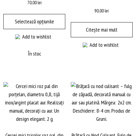
70,00
lei
90,00
lei
Acest
produs
Selectează opțiunile
are
Citește mai mult
Add to wishlist
mai
Add to wishlist
multe
variații.
În stoc
Opțiunile
pot
fi
alese
în
pagina
produsului.
Cercei mici tricolor roz pal, din
Brăţară cu Nod Culisant, Fulg de