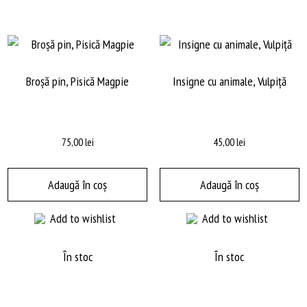
p
fi
a
în
p
Broşă pin, Pisică Magpie
Insigne cu animale, Vulpiță
pr
75,00
lei
45,00
lei
Adaugă în coș
Adaugă în coș
Add to wishlist
Add to wishlist
În stoc
În stoc