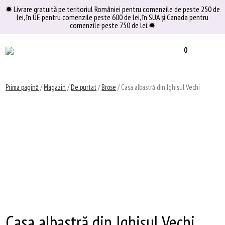
Skip
✹ Livrare gratuită pe teritoriul României pentru comenzile de peste 250 de
lei, în UE pentru comenzile peste 600 de lei, în SUA şi Canada pentru
to
comenzile peste 750 de lei.✹
content
0
Prima pagină
/
Magazin
/
De purtat
/
Brose
/ Casa albastră din Ighişul Vechi
Casa albastră din Ighişul Vechi