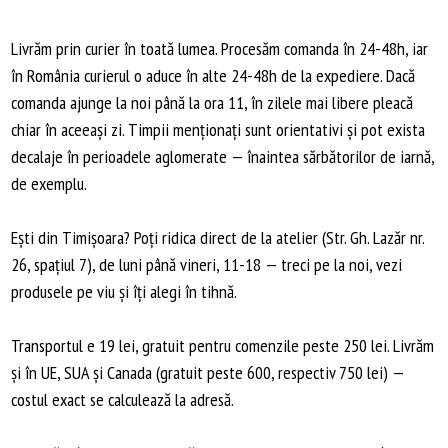
Livrăm prin curier în toată lumea. Procesăm comanda în 24-48h, iar
în România curierul o aduce în alte 24-48h de la expediere. Dacă
comanda ajunge la noi până la ora 11, în zilele mai libere pleacă
chiar în aceeași zi. Timpii menționați sunt orientativi și pot exista
decalaje în perioadele aglomerate — înaintea sărbătorilor de iarnă,
de exemplu.
Ești din Timișoara? Poți ridica direct de la atelier (Str. Gh. Lazăr nr.
26, spațiul 7), de luni până vineri, 11-18 — treci pe la noi, vezi
produsele pe viu și îți alegi în tihnă.
Transportul e 19 lei, gratuit pentru comenzile peste 250 lei. Livrăm
și în UE, SUA și Canada (gratuit peste 600, respectiv 750 lei) —
costul exact se calculează la adresă.