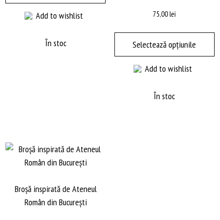
75,00
lei
Add to wishlist
A
p
În stoc
Selectează opțiunile
a
Add to wishlist
m
m
va
În stoc
O
p
fi
a
în
p
pr
Broșă inspirată de Ateneul
Român din București