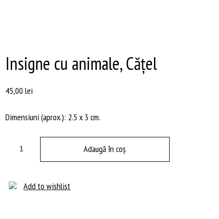
Insigne cu animale, Cățel
45,00
lei
Dimensiuni (aprox.): 2.5 x 3 cm.
Cantitate
Adaugă în coș
Insigne
cu
animale,
Add to wishlist
Cățel