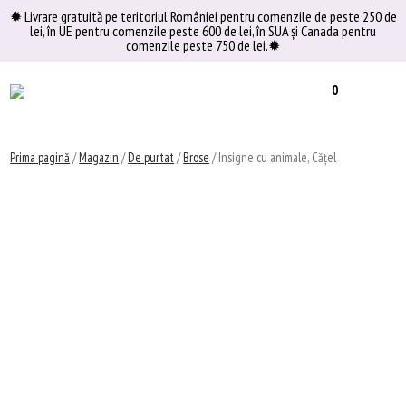
Skip
✹ Livrare gratuită pe teritoriul României pentru comenzile de peste 250 de
lei, în UE pentru comenzile peste 600 de lei, în SUA şi Canada pentru
to
comenzile peste 750 de lei.✹
content
0
Prima pagină
/
Magazin
/
De purtat
/
Brose
/ Insigne cu animale, Cățel