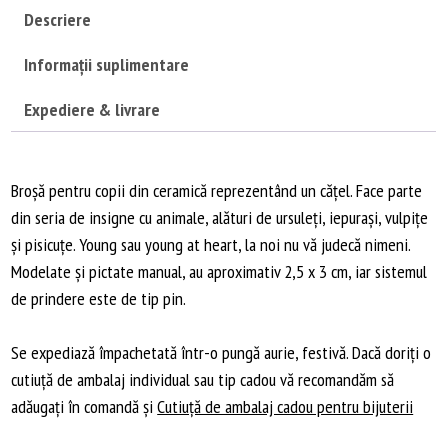
Descriere
Informații suplimentare
Expediere & livrare
Broșă pentru copii din ceramică reprezentând un cățel. Face parte
din seria de insigne cu animale, alături de ursuleți, iepurași, vulpițe
și pisicuțe. Young sau young at heart, la noi nu vă judecă nimeni.
Modelate și pictate manual, au aproximativ 2,5 x 3 cm, iar sistemul
de prindere este de tip pin.
Se expediază împachetată într-o pungă aurie, festivă. Dacă doriți o
cutiuță de ambalaj individual sau tip cadou vă recomandăm să
adăugați în comandă și
Cutiuță de ambalaj cadou pentru bijuterii