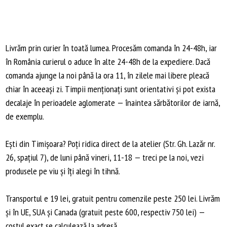
Livrăm prin curier în toată lumea. Procesăm comanda în 24-48h, iar
în România curierul o aduce în alte 24-48h de la expediere. Dacă
comanda ajunge la noi până la ora 11, în zilele mai libere pleacă
chiar în aceeași zi. Timpii menționați sunt orientativi și pot exista
decalaje în perioadele aglomerate — înaintea sărbătorilor de iarnă,
de exemplu.
Ești din Timișoara? Poți ridica direct de la atelier (Str. Gh. Lazăr nr.
26, spațiul 7), de luni până vineri, 11-18 — treci pe la noi, vezi
produsele pe viu și îți alegi în tihnă.
Transportul e 19 lei, gratuit pentru comenzile peste 250 lei. Livrăm
și în UE, SUA și Canada (gratuit peste 600, respectiv 750 lei) —
costul exact se calculează la adresă.